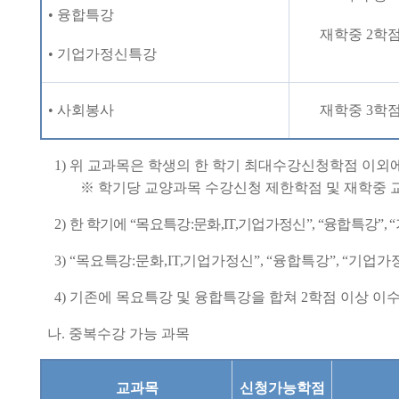
•
융합특강
재학중
2
학
•
기업가정신특강
•
사회봉사
재학중
3
학
1)
위 교과목은 학생의 한 학기 최대수강신청학점 이외
※
학기당 교양과목 수강신청 제한학점 및 재학중 
2)
한 학기에
“
목요특강
:
문화
,IT,
기업가정신
”, “
융합특강
”, “
3)
“
목요특강
:
문화
,IT,
기업가정신
”, “
융합특강
”, “
기업가
4)
기존에 목요특강 및 융합특강을 합쳐
2
학점 이상 이
나
.
중복수강 가능 과목
교과목
신청가능학점