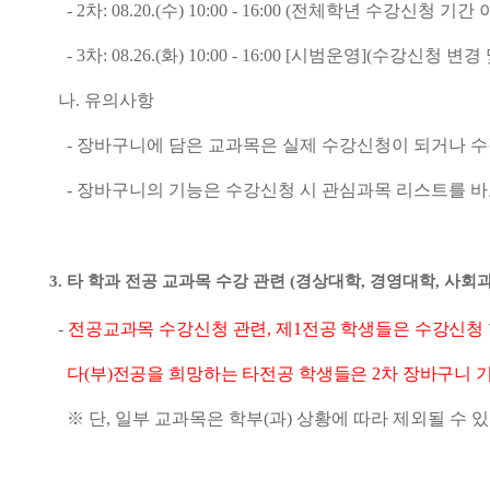
- 2
차
: 08.20.(
수
) 10:00 - 16:00 (
전체학년 수강신청 기간 
- 3
차
: 08.26.(
화
) 10:00 - 16:00 [
시범운영
](
수강신청 변경 
나
.
유의사항
-
장바구니에 담은 교과목은 실제 수강신청이 되거나 수
-
장바구니의 기능은 수강신청 시 관심과목 리스트를 바
3.
타 학과 전공 교과목 수강 관련
(
경상대학
,
경영대학
,
사회과
-
전공교과목 수강신청 관련
,
제
1
전공 학생들은 수강신청
다
(
부
)
전공을 희망하는 타전공 학생들은
2
차 장바구니 
※
단
,
일부 교과목은 학부
(
과
)
상황에 따라 제외될 수 