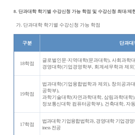
8.
단과대학 학기별 수강신청 가능 학점 및 수강신청 최대
/
제
가
.
단과대학 학기별 수강신청 가능 학점
구분
단과대
글로벌인문
·
지역대학
(
문과대학
),
사회과학
18
학점
경영대학
(
기업경영학부
,
회계세무학과 제외
법과대학
(
기업융합법학과 제외
),
창의공과
공학부
),
19
학점
과학기술대학
(
자연과학대학
,
삼림과학대학
)
정보통신대학 컴퓨터공학부
),
건축대학
,
자
법과대학 기업융합법학과
,
경영대학 기업경영
17
학점
iness
전공