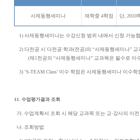
사제동행세미나
재학중
4
학점
단
, 2010
1)
사제동행세미나는 수강신청 범위 내에서 신청 가능
2)
다전공 시 다전공 학과
(
전공
)
의
“
사제동행세미나
”
교
(
제
1
전공의
“
사제동행세미나
”
교과목은 필수로 이
3) ‘S-TEAM Class’
이수 학점은 사제동행세미나 이수학
11.
수업평가결과 조회
가
.
수업계획서 조회 시 해당 교과목 또는 교
·
강사의 이전
나
.
조회방법