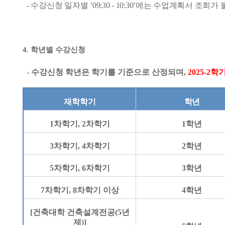
- 수강신청 일자별
‘09:30 - 10:30’
에는 수업계획서 조회가
4.
학년별 수강신청
-
수강신청 학년은 학기를 기준으로 산정되며
,
2025-2
학기
재학학기
학년
1
차학기
, 2
차학기
1
학년
3
차학기
, 4
차학기
2
학년
5
차학기
, 6
차학기
3
학년
7
차학기
, 8
차학기 이상
4
학년
[
건축대학 건축설계전공
(5
년
제
)]