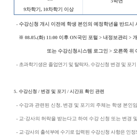
5
학년
9
차학기
, 10
차학기 이상
-
수강신청 개시 이전에 학생 본인의 예정학년을 반드시
※
08.05.(
화
) 11:00
이후
ON
국민 포털
>
내정보관리
>
또는 수강신청시스템 로그인
>
오른쪽 위
-
초과학기생은 졸업연기 및 탈락자
,
수강신청 변경 및 포
5.
수강신청
/
변경 및 포기
/
시간표 확인 관련
-
수강과 관련된 신청
,
변경 및 포기의 주체는 학생 본인
-
교
·
강사의 허락을 받는다고 하여 수강 신청 또는 변경 
-
교
·
강사의 출석부에 수기로 입력된 수강신청 사항은 인정