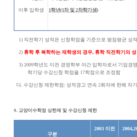
이후 입학생
1
학년
(1
차 및
2
차학기생
)
1)
직전학기 성적은 신청학점을 기준으로 평점평균 성
2)
휴학 후 복학하는 재학생의 경우
,
휴학 직전학기의 성
3)
2009
학년도 이전 경영학부 야간 입학자로서 기업경
학기당 수강신청 학점을
17
학점으로 조정함
다
.
수강신청 제한학점
:
성적경고 연속
2
회자에 한해 차
9.
교양이수학점 상한제 및 수강신청 제한
2003
이전
2004,2
구분