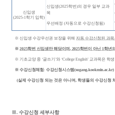
신입생
(2025
학번
)
의 경우 일부 교과
신입생
목
(2025-1
학기 입학
)
우선배정
(
자동으로 수강신청됨
)
※
신입생 수강우선권 보장을 위해
자동 수강신청된 과목은
※
2025
학번 신입생만 해당이며
, 2025
학번이 아닌
1
학년의
※
기초교양 중
‘
글쓰기
’
와
‘College English’
교과목은 학생
※
수강신청체험
:
수강신청시스템
(sugang.kookmin.ac.kr)
(
실제 수강신청 되는 것은 아니며
,
학생들의 수강신청 
Ⅲ
.
수강신청 세부사항