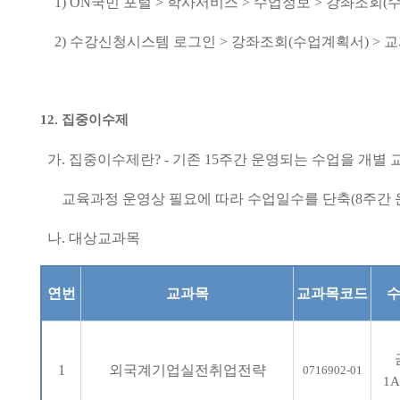
1) ON
국민 포털
>
학사서비스
>
수업정보
>
강좌조회
(
2)
수강신청시스템 로그인
>
강좌조회
(
수업계획서
) >
교
12.
집중이수제
가
.
집중이수제란
? -
기존
15
주간 운영되는 수업을 개별
교육과정 운영상 필요에 따라 수업일수를 단축
(8
주간 
나
.
대상교과목
연번
교과목
교과목코드
1
외국계기업실전취업전략
0716902-01
1A