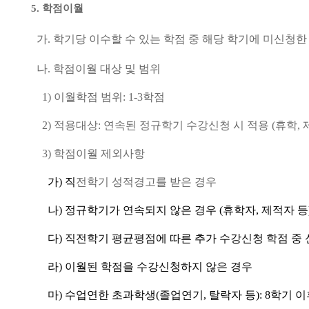
5.
학점이월
가
.
학기당 이수할 수 있는 학점 중 해당 학기에 미신청
나
.
학점이월 대상 및 범위
1)
이월학점 범위
: 1-3
학점
2)
적용대상
:
연속된 정규학기 수강신청 시 적용 (휴학, 
3)
학점이월 제외사항
가
)
직
전학기 성적경고를 받은 경우
나
)
정규학기가 연속되지 않은 경우 (휴학자, 제적자 등
다
)
직전학기 평균평점에 따른 추가 수강신청 학점 중 
라
)
이월된 학점을 수강신청하지 않은 경우
마
)
수업연한 초과학생(졸업연기, 탈락자 등): 8학기 