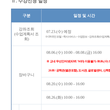
Ⅱ
.
수강신청 일정
구분
일정 및 시간
강좌조회
07.23.(
수
)
예정
(
수업계획서 조
※
ON
국민 포털
>
학사서비스
>
수업정보
>
강좌조회
(
수업계획
회
)
08.06.(
수
) 10:00 - 08.08.(
금
) 16:00
※
교내 무선인터넷
(KMU WiFi)
이용불가
: 08.06.(
수
) 
24:00 /
공학관
(
별관포함
),
도서관
,
글로벌센터
,
산학
장바구니
08.20.(
수
) 10:00 - 16:00
08.26.(
화
) 10:00 - 16:00