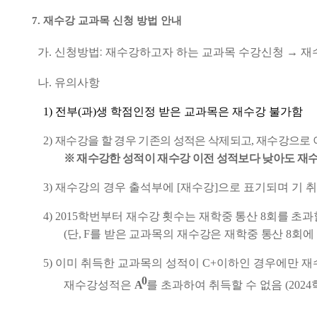
7.
재수강 교과목 신청 방법 안내
가
.
신청방법
:
재수강하고자 하는 교과목 수강신청
→
재
나
.
유의사항
1) 전부(과)생 학점인정 받은 교과목은 재수강 불가함
2)
재수강을 할 경우 기존의 성적은 삭제되고
,
재수강으로 
※
재수강한 성적이 재수강 이전 성적보다 낮아도 재수
3)
재수강의 경우 출석부에
[
재수강
]
으로 표기되며 기 
4) 2015
학번부터
재수강 횟수는 재학중 통산
8
회를 초과
(
단
, F
를 받은 교과목의 재수강은 재학중 통산
8
회에
5)
이미 취득한 교과목의 성적이
C+
이하인 경우에만 재
0
재수강성적은
A
를 초과하여 취득할 수 없음
(2024