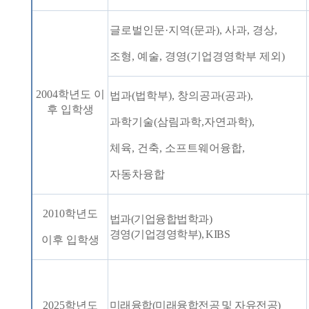
글로벌인문
·
지역
(
문과
),
사과
,
경상
,
조형
,
예술
,
경영
(
기업경영학부 제외
)
2004
학년도 이
법과
(
법학부
),
창의공과
(
공과
),
후 입학생
과학기술
(
삼림과학
,
자연과학
),
체육
,
건축
,
소프트웨어융합
,
자동차융합
2010
학년도
법과
(
기업융합법학과
)
경영
(
기업경영학부
), KIBS
이후 입학생
2025
학년도
미래융합
(
미래융합전공 및 자유전공
)