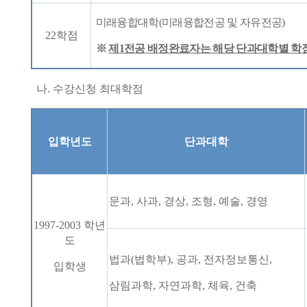
미래융합대학
(
미래융합전공 및 자유전공
)
22
학점
※
제
1
전공 배정완료자는 해당 단과대학별 학
나
.
수강신청 최대학점
입학년도
단과대학
문과
,
사과
,
경상
,
조형
,
예술
,
경영
1997-2003
학년
도
법과
(
법학부
),
공과
,
전자정보통신
,
입학생
삼림과학
,
자연과학
,
체육
,
건축