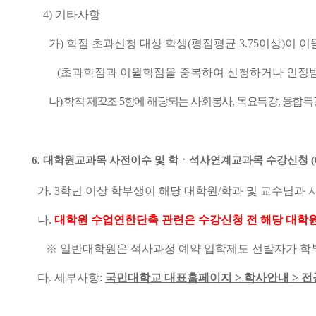
4)
기타사항
가
)
학점 초과신청 대상 학생
(
평점평균
3.75
이상
)
이 이
(
초과학점과 이월학점을 중복하여 신청하거나 인정받
나
)
학칙 제
32
조
5
항에 해당되는 사회봉사
,
목요특강
,
융합특
6.
대학원교과목 사전이수 및 학ㆍ석사연계교과목 수강신청
(
가
. 3
학년 이상 학부생이 해당 대학원
/
학과 및 교수님과 
나
.
대학원 수업연한단축 관련은 수강신청 전 해당 대학원
※
일반대학원은 석사과정 예약 입학제도 선발자가 학부
다
.
세부사항
:
국민대학교 대표홈페이지
>
학사안내
>
전