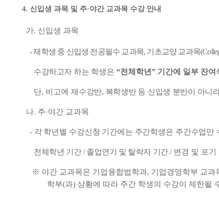
4.
신입생 과목 및 주
·
야간 교과목 수강 안내
가
.
신입생 과목
- 재학생 중 신입생 전공필수 교과목
,
기초교양 교과목
(Colle
수강하고자
하는
학생은
“
전체학년
”
기간에 일부 잔여
단
,
비고에 재
수강반
,
복학생반 등 신입생 분반이 아니
나.
주
·
야간 교과목
-
각 학년별 수강신청 기간에는 주간학생은 주간수업
만
전체학년 기간
/
졸업연기 및 탈락자 기간
/
변경 및 포기
※
야간 교과목은 기업융합법학과
,
기업경영학부 교과목
학부
(
과
)
상황에 따라 주간 학생의 수강이 제한될 