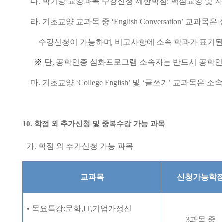
다
.
학기당 교양과목 수강신청 제한학점
:
핵심교양 및 
라
.
기초교양 교과목 중
‘English Conversation’
교과목은 
수강신청이
가능하며
,
비고사항에 소속 학과가 표기된
※
단
,
공학인증 심화프로그램 소속자는 반드시 공학
마
.
기초교양
‘College English’
및
‘
글쓰기
’
교과목은 소속
10.
학점 외 추가신청 및 중복수강 가능 과목
가
.
학점 외 추가신청 가능 과목
교과목
신청가능학
•
목요특강
:
문화
,IT,
기업가정신
3
과목 중