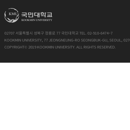
02707 서울특별시 성북구 정릉로 77 국민대학교 TEL. 02-910-6474~7
KOOKMIN UNIVERSITY, 77 JEONGNEUNG-RO SEONGBUK-GU, SEOUL, 027
COPYRIGHT© 2019 KOOKMIN UNIVERSITY. ALL RIGHTS RESERVED.