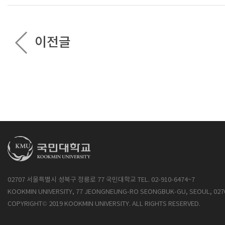
이전글
02707 서울특별시 성북구 정릉로 77 국민대학교 TEL. 02-910-6474~7
KOOKMIN UNIVERSITY, 77 JEONGNEUNG-RO SEONGBUK-GU, SEOUL, 027
COPYRIGHT© 2019 KOOKMIN UNIVERSITY. ALL RIGHTS RESERVED.