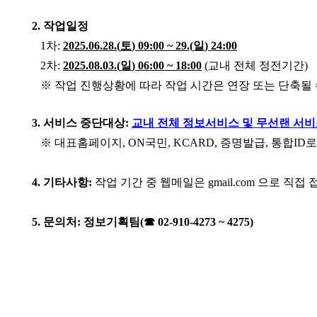
2.
작업일정
1
차
:
2025.06.28.(
토
) 09:00 ~ 29.(
일
) 24:00
2
차
:
2025.08.03.(
일
) 06:00 ~ 18:00
(
교내 전체 정전기간
)
※
작업 진행상황에 따라 작업 시간은 연장 또는 단축될 
3.
서비스 중단대상
:
교내 전체 정보서비스 및 무선랜 서
※
대표홈페이지
, ON
국민
, KCARD,
증명발급
,
통합
ID
로
4.
기타사항:
작업 기간 중 웹메일은
gmail.com
으로 직접 
5. 문의처: 정보기획팀(☎ 02-910-4273 ~ 4275)