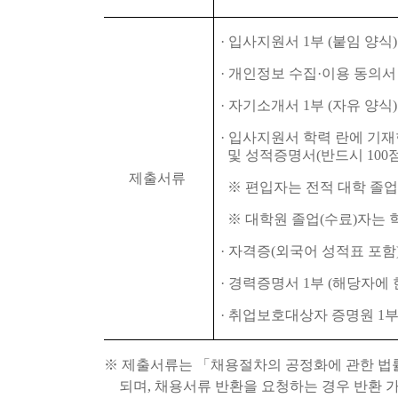
·
입사지원서
1
부
(
붙임 양식
)
·
개인정보 수집
·
이용 동의
·
자기소개서
1
부
(
자유 양식
)
·
입사지원서 학력 란에 기재
및 성적증명서
(
반드시
100
제출서류
※
편입자는 전적 대학 졸업
※
대학원 졸업
(
수료
)
자는 
·
자격증
(
외국어 성적표 포함
·
경력증명서
1
부
(
해당자에 
·
취업보호대상자 증명원
1
※
제출서류는
「
채용절차의 공정화에 관한 법
되며
,
채용서류 반환을 요청하는 경우 반환 