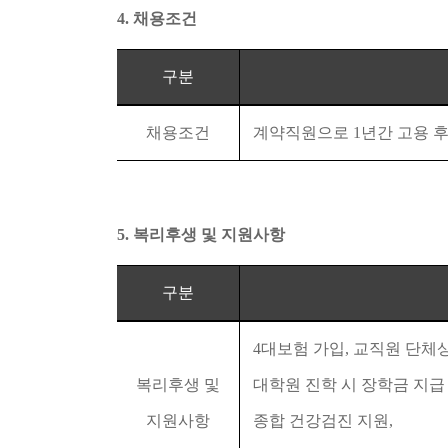
4.
채용조건
구분
채용조건
계약직원으로
1
년간 고용 
5.
복리후생 및 지원사항
구분
4
대보험 가입
,
교직원 단체
복리후생 및
대학원 진학 시 장학금 지
지원사항
종합 건강검진 지원
,