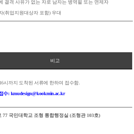
 결격 사유가 없는 자로 남자는 병역필 또는 면제자
자
(
취업지원대상자 포함
)
우대
비고
16
시까지 도착된 서류에 한하여 접수함
.
접수
: kmudesign@kookmin.ac.kr
로
77
국민대학교 조형 통합행정실
(
조형관
103
호
)