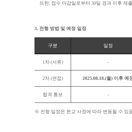
또한
,
접수 마감일로부터
30
일 경과 이후 제
3.
전형 방법 및 예정 일정
구분
일정
1
차
(
서류
)
-
2
차
(
면접
)
2025.08.18.(월
)
이후 예
합격 통보
-
※
전형 일정은 본교 사정에 따라 변동될 수 있