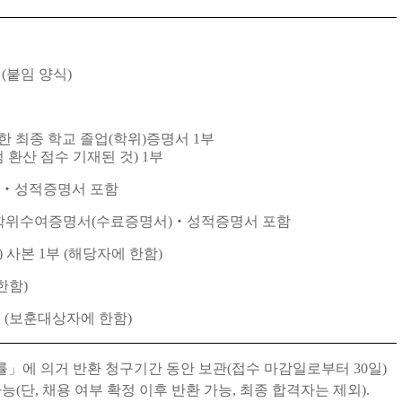
서
(
붙임 양식
)
한 최종 학교 졸업
(
학위
)
증명서
1
부
점 환산 점수 기재된 것
) 1
부
‧
성적증명서 포함
학위수여증명서
(
수료증명서
)
‧
성적증명서 포함
)
사본
1
부
(
해당자에 한함
)
한함
)
부
(
보훈대상자에 한함
)
률
」
에 의거 반환 청구기간 동안 보관
(
접수 마감일로부터
30
일
)
가능
(
단
,
채용 여부 확정 이후 반환 가능
,
최종 합격자는 제외
).