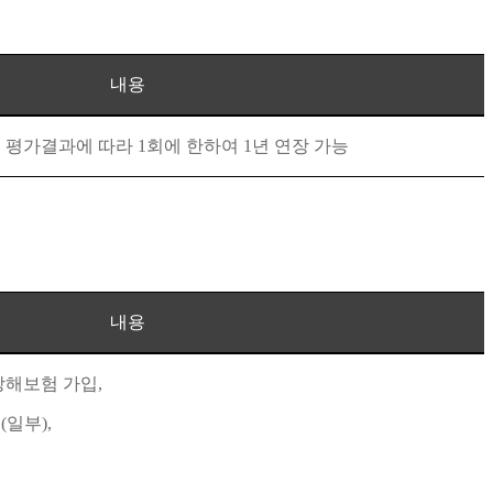
내용
후 평가결과에 따라
1
회에 한하여
1
년 연장 가능
내용
상해보험 가입
,
급
(
일부
),