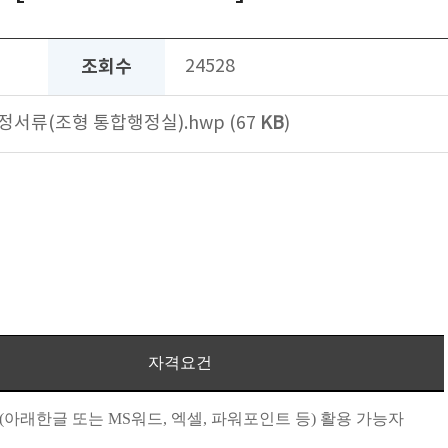
조회수
24528
정서류(조형 통합행정실).hwp (67
KB
)
자격요건
(
아래한글 또는
MS
워드
,
엑셀
,
파워포인트 등
)
활용 가능자