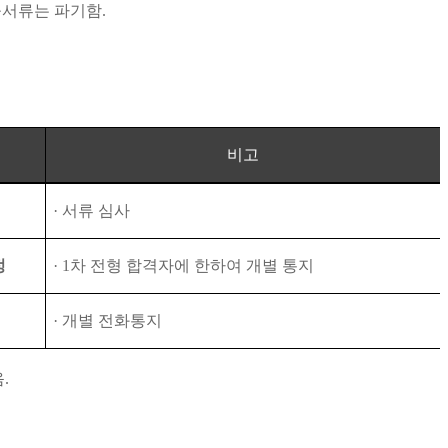
출서류는 파기함
.
비고
·
서류 심사
정
· 1
차 전형 합격자에 한하여 개별 통지
·
개별 전화통지
음
.