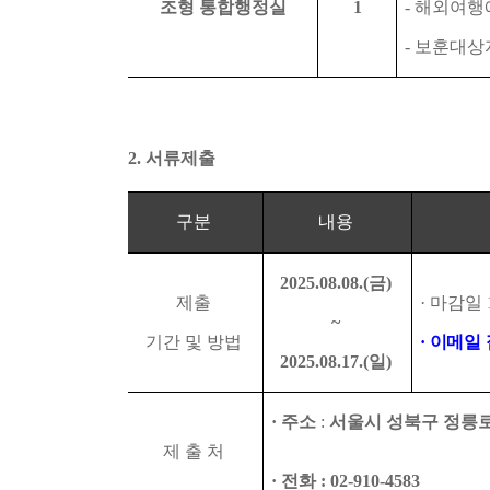
조형 통합행정실
1
-
해외여행에
-
보훈대상
2.
서류제출
구분
내용
2025.08.08.(
금
)
제출
·
마감일
~
기간 및 방법
·
이메일 
2025.08.17.(
일
)
·
주소
:
서울시 성북구 정릉
제 출 처
·
전화
: 02-910-4583