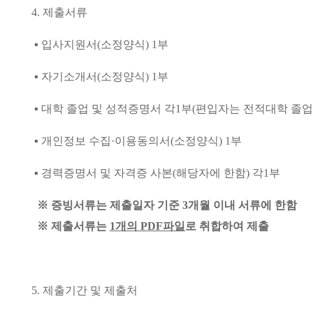
4.
제출서류
▪
입사지원서
(
소정양식
) 1
부
▪
자기소개서
(
소정양식
) 1
부
▪
대학 졸업 및 성적증명서 각
1
부
(
편입자는 전적대학 졸업
▪
개인정보 수집
·
이용동의서
(
소정양식
) 1
부
▪
경력증명서 및 자격증 사본
(
해당자에 한함
)
각
1
부
※
증빙서류는 제출일자 기준
3
개월 이내 서류에 한함
※
제출서류는
1
개의
PDF
파일
로 취합하여 제출
5.
제출기간 및 제출처