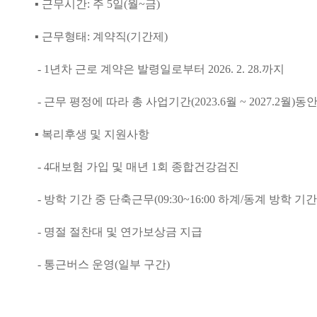
▪
근무시간
:
주
5
일
(
월
~
금
)
▪
근무형태
:
계약직
(
기간제
)
- 1
년차 근로 계약은 발령일로부터
2026. 2. 28.
까지
-
근무 평정에 따라 총 사업기간
(2023.6
월
~ 2027.2
월
)
동
▪
복리후생 및 지원사항
- 4
대보험 가입 및 매년
1
회 종합건강검진
-
방학 기간 중 단축근무
(09:30~16:00
하계
/
동계 방학 기간
-
명절 절찬대 및 연가보상금 지급
-
통근버스 운영
(
일부 구간
)