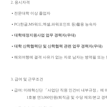
2.
응시자격
▪
전문대학 이상 졸업자
▪ PC(
한글
,MS
워드
,
엑셀
,
파워포인트 등
)
활용 능숙자
▪
대학재정지원사업 업무 경력자
(
우대
)
▪
대학 산학협력단 및 산학협력 관련 업무 경력자
(
우대
)
▪
해외여행에 결격 사유가 없는 자로 남자는 병역필 또는
3.
급여 및 근무조건
▪
급여
:
미래혁신단 「사업단 직원 인건비 내부규정」에 
1
호봉 연
3,060
만원
(퇴직금 및 수당 제외
/
본교 경