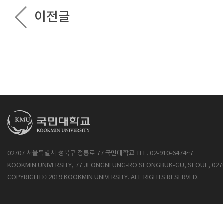
이전글
02707 서울특별시 성북구 정릉로 77 국민대학교 TEL. 02-910-6474~7
KOOKMIN UNIVERSITY, 77 JEONGNEUNG-RO SEONGBUK-GU, SEOUL, 027
COPYRIGHT© 2019 KOOKMIN UNIVERSITY. ALL RIGHTS RESERVED.