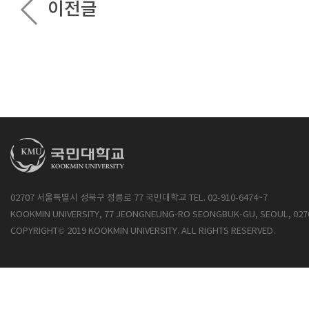
이전글
02707 서울특별시 성북구 정릉로 77 국민대학교 TEL. 02-910-6474~7
KOOKMIN UNIVERSITY, 77 JEONGNEUNG-RO SEONGBUK-GU, SEOUL, 027
COPYRIGHT© 2019 KOOKMIN UNIVERSITY. ALL RIGHTS RESERVED.