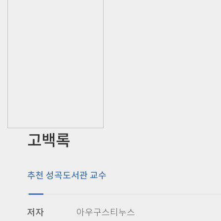
고백록
추천 성곡도서관 교수
저자
아우구스티누스