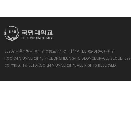
02707 서울특별시 성북구 정릉로 77 국민대학교 TEL. 02-910-6474~7
KOOKMIN UNIVERSITY, 77 JEONGNEUNG-RO SEONGBUK-GU, SEOUL, 027
COPYRIGHT© 2019 KOOKMIN UNIVERSITY. ALL RIGHTS RESERVED.