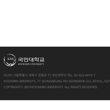
02707 서울특별시 성북구 정릉로 77 국민대학교 TEL. 02-910-6474~7
KOOKMIN UNIVERSITY, 77 JEONGNEUNG-RO SEONGBUK-GU, SEOUL, 027
COPYRIGHT© 2019 KOOKMIN UNIVERSITY. ALL RIGHTS RESERVED.