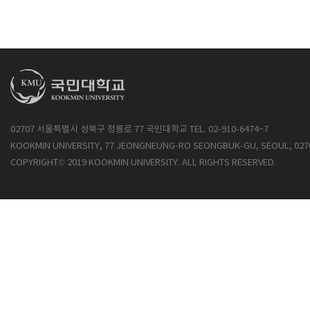
02707 서울특별시 성북구 정릉로 77 국민대학교 TEL. 02-910-6474~7
KOOKMIN UNIVERSITY, 77 JEONGNEUNG-RO SEONGBUK-GU, SEOUL, 027
COPYRIGHT© 2019 KOOKMIN UNIVERSITY. ALL RIGHTS RESERVED.