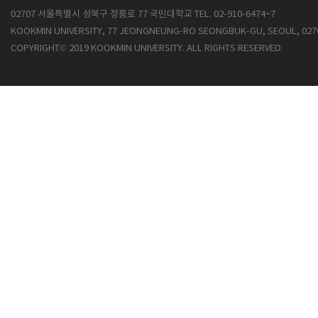
02707 서울특별시 성북구 정릉로 77 국민대학교 TEL. 02-910-6474~7
KOOKMIN UNIVERSITY, 77 JEONGNEUNG-RO SEONGBUK-GU, SEOUL, 027
COPYRIGHT© 2019 KOOKMIN UNIVERSITY. ALL RIGHTS RESERVED.