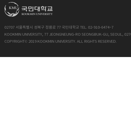
02707 서울특별시 성북구 정릉로 77 국민대학교 TEL. 02-910-6474~7
KOOKMIN UNIVERSITY, 77 JEONGNEUNG-RO SEONGBUK-GU, SEOUL, 027
COPYRIGHT© 2019 KOOKMIN UNIVERSITY. ALL RIGHTS RESERVED.