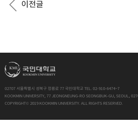
이전글
02707 서울특별시 성북구 정릉로 77 국민대학교 TEL. 02-910-6474~7
KOOKMIN UNIVERSITY, 77 JEONGNEUNG-RO SEONGBUK-GU, SEOUL, 027
COPYRIGHT© 2019 KOOKMIN UNIVERSITY. ALL RIGHTS RESERVED.