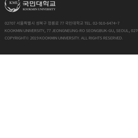
02707 서울특별시 성북구 정릉로 77 국민대학교 TEL. 02-910-6474~7
KOOKMIN UNIVERSITY, 77 JEONGNEUNG-RO SEONGBUK-GU, SEOUL, 027
COPYRIGHT© 2019 KOOKMIN UNIVERSITY. ALL RIGHTS RESERVED.