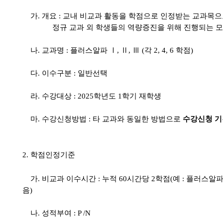
가
.
개요 : 교내 비교과 활동을 학점으로 인정받는 교과목
정규 교과 외 학생들의 역량증진을 위해 진행되는 모든
나
.
교과명 : 플러스알파
Ⅰ
,
Ⅱ
,
Ⅲ
(
각
2, 4, 6
학점
)
다
.
이수구분 : 일반선택
라
.
수강대상
: 2025
학년도
1
학기 재학생
마
.
수강신청방법 : 타 교과와 동일한 방법으로
수강신청 기
2.
학점인정기준
가
.
비교과 이수시간 : 누적
60
시간당
2
학점
(
예 : 플러스알
음
)
나
.
성적부여
: P /N