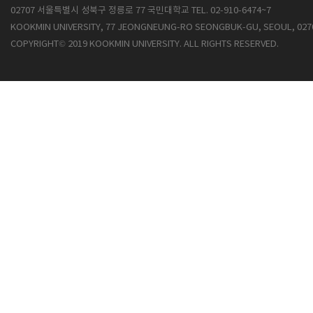
02707 서울특별시 성북구 정릉로 77 국민대학교 TEL. 02-910-6474~7
KOOKMIN UNIVERSITY, 77 JEONGNEUNG-RO SEONGBUK-GU, SEOUL, 027
COPYRIGHT© 2019 KOOKMIN UNIVERSITY. ALL RIGHTS RESERVED.