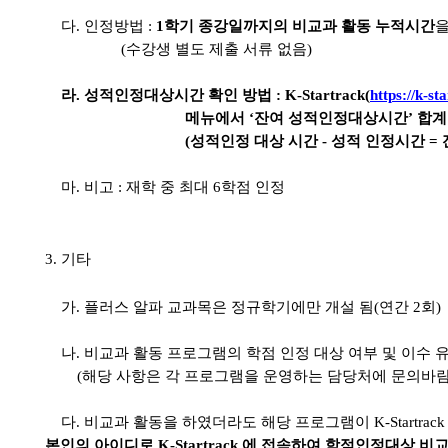
다
.
인정방법
:
1
학기 종강일까지의 비교과 활동 누적시간
(
수강생 별도 제출 서류 없음
)
라
.
성적인정대상시간 확인 방법
: K-Startrack(
https://k-st
메뉴에서
‘
잔여 성적인정대상시간
’
합계
(
성적인정 대상 시간
-
성적 인정시간 =
마
.
비고 : 재학 중 최대
6
학점 인정
3.
기타
가
.
플러스 알파 교과목은 정규학기에만 개설 됨
(
연간
2
회
)
나
.
비교과 활동 프로그램의 학점 인정 대상 여부 및 이수
(
해당 사항은 각 프로그램을 운영하는 담당처에 문의바
다
.
비교과 활동을 하였더라도 해당 프로그램이
K-Startrack
본인의 아이디로
K-Startrack
에 접속하여 학점인정대상 비