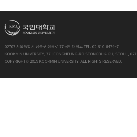
02707 서울특별시 성북구 정릉로 77 국민대학교 TEL. 02-910-6474~7
KOOKMIN UNIVERSITY, 77 JEONGNEUNG-RO SEONGBUK-GU, SEOUL, 027
COPYRIGHT© 2019 KOOKMIN UNIVERSITY. ALL RIGHTS RESERVED.