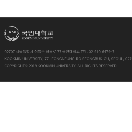
02707 서울특별시 성북구 정릉로 77 국민대학교 TEL. 02-910-6474~7
KOOKMIN UNIVERSITY, 77 JEONGNEUNG-RO SEONGBUK-GU, SEOUL, 027
COPYRIGHT© 2019 KOOKMIN UNIVERSITY. ALL RIGHTS RESERVED.