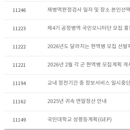
재병역판정검사 일자 및 장소 본인선택
11246
제4기 공정병역 국민모니터단 모집 홍
11223
2026년도 달라지는 현역병 모집 선발
11222
2026년 2월 각 군 현역병 모집계획 게
11221
교내 정전기간 중 정보서비스 일시중단 안
11194
2025년 귀속 연말정산 안내
11162
국민대학교 성평등계획(GEP)
11149