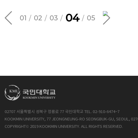
04
01
02
03
05
02707 서울특별시 성북구 정릉로 77 국민대학교 TEL. 02-910-6474~7
KOOKMIN UNIVERSITY, 77 JEONGNEUNG-RO SEONGBUK-GU, SEOUL, 027
COPYRIGHT© 2019 KOOKMIN UNIVERSITY. ALL RIGHTS RESERVED.