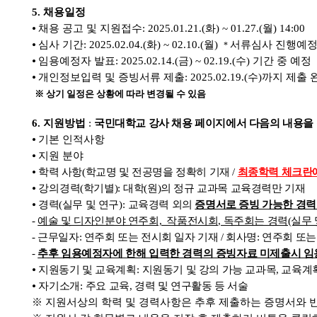
5.
채용일정
⦁
채용 공고 및 지원접수
: 2025.01.21.(화
) ~ 01.27.(월
) 14:00
⦁
심사 기간
: 2025.02.04.(화
) ~ 02.10.(월
)
서류심사 진행예정이
*
⦁
임용예정자 발표
: 2025.02.14.(금
) ~ 02.19.(수
)
기간 중 예정
⦁
개인정보입력 및 증빙서류 제출
:
2025.02.19.(수
)
까지 제출 
※ 상기 일정은 상황에 따라 변경될 수 있음
6.
지원방법
:
국민대학교 강사 채용 페이지에서 다음의 내용을 
⦁
기본 인적사항
⦁
지원 분야
⦁
학력 사항(학교명 및 전공명을 정확히 기재 /
최종학력 체크란에
⦁
강의
경력(학기별)
:
대학
(
원
)
의 정규 교과목 교육경력만 기재
⦁
경력(실무 및 연구)
:
교육경력 외의
증명서로 증빙 가능한 경
-
예술 및 디자인분야 연주회, 작품전시회, 독주회는 경력(실무 
- 근무일자: 연주회 또는 전시회 일자 기재 / 회사명: 연주회 또는 
-
추후 임용예정자에 한해 입력한 경력의 증빙자료 미제출시 임용
⦁
지원동기 및 교육계획
:
지원동기 및 강의 가능 교과목
,
교육계획
⦁
자
기소개
:
주요 교육
,
경력 및 연구활동 등 서술
※
지원서상의 학력 및 경력사항은 추후 제출하는 증명서와 