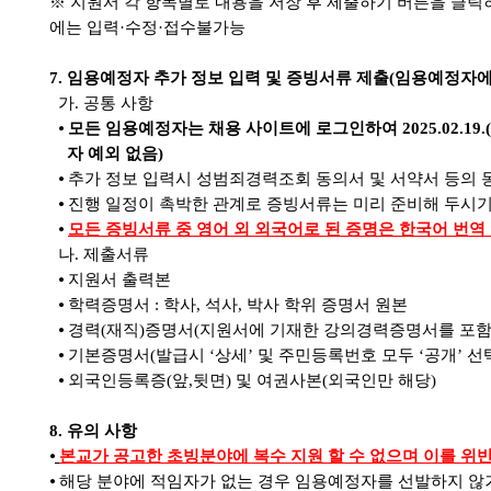
※
지원서 각 항목별로 내용을 저장 후 제출하기 버튼을 클
에는 입력
·
수정
·
접수불가능
7.
임용예정자 추가 정보 입력 및 증빙서류 제출
(
임용예정자에
가
.
공통 사항
⦁
모든 임용예정자는 채용 사이트에 로그인하여
2025.02.19
자 예외 없음
)
⦁
추가 정보 입력시 성범죄경력조회 동의서 및 서약서 등의 
⦁
진행 일정이 촉박한 관계로 증빙서류는 미리 준비해 두시
⦁
모든 증빙서류 중 영어 외 외국어로 된 증명은 한국어 번
나
.
제출서류
⦁
지원서 출력본
⦁
학력증명서
:
학사
,
석사
,
박사 학위 증명서 원본
⦁
경력
(
재직
)
증명서
(
지원서에 기재한 강의경력증명서를 포함
⦁
기본증명서
(
발급시
‘
상세
’
및 주민등록번호 모두
‘
공개
’
선
⦁
외국인등록증(앞,뒷면) 및 여권사본
(
외국인만 해당
)
8.
유의 사항
⦁
본교가 공고한 초빙분야에 복수 지원 할 수 없으며 이를 위반
⦁
해당 분야에 적임자가 없는 경우 임용예정자를 선발하지 않