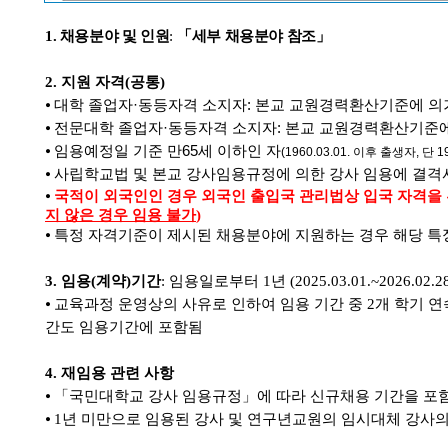
1.
채용분야 및 인원
:
「
세부 채용분야 참조
」
2.
지원 자격
(
공통
)
⦁
대학 졸업자
·
동등자격 소지자
:
본교 교원경력환산기준에 의
⦁
전문대학 졸업자
·
동등자격 소지자
:
본교 교원경력환산기준에
⦁
임용예정일 기준 만
65
세 이하인 자
(1960.03.01.
이후 출생자, 단 19
⦁
사립학교법 및 본교 강사임용규정에
의한 강
사 임용에 결격
⦁
국적이 외국인인 경우
외국인 출입국 관리법상 입국 자격을 
지 않은 경우 임용 불가
)
⦁
특정 자격기준이 제시된 채용분야에 지원하는 경우 해당 특
3.
임용
(
계약
)
기간
:
임용일로부터
1
년
(2025.03.01.~2026.02.28
⦁
교육과정 운영상의 사유로 인하여 임용 기간 중
2
개 학기 
간도 임용기간에 포함됨
4.
재임용 관련 사항
⦁ 「
국민대학교 강사 임용규정
」
에 따라 신규채용 기간을 포
⦁
1
년 미만으로 임용된 강사 및 연구년교원의 임시대체 강사의