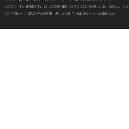
KOOKMIN UNIVERSITY, 77 JEONGNEUNG-RO SEONGBUK-GU, SEOUL, 027
COPYRIGHT© 2019 KOOKMIN UNIVERSITY. ALL RIGHTS RESERVED.