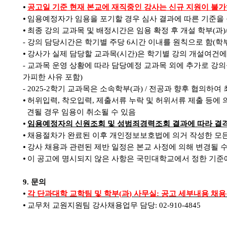
⦁
공고일 기준 현재 본교에 재직중인 강사는 신규 지원이 불가
⦁
임용예정자가 임용을 포기할 경우 심사 결과에 따른 기준을 
⦁
최종 강의 교과목 및 배정시간은 임용 확정 후 개설 학부
(
과
)
-
강의 담당시간은 학기별 주당
6
시간 이내를 원칙으로 함
(
학
⦁
강사가 실제 담당할 교과목
(
시간
)
은 학기별 강의 개설여건에
-
교과목 운영 상황에 따라 담당예정 교과목 외에 추가로 강
가피한 사유 포함
)
- 2025-2
학기 교과목은 소속학부
(
과
) /
전공과 향후 협의하여 
⦁
허위입력
,
착오입력
,
제출서류 누락 및 허위서류 제출 등에 
견될 경우 임용이 취소될 수 있음
⦁
임용예정자의 신원조회 및 성범죄경력조회 결과에 따라 결
⦁
채용절차가 완료된 이후 개인정보보호법에 의거 작성한 모든
⦁
강사 채용과 관련된 제반 일정은 본교 사정에 의해 변경될 
⦁
이 공고에 명시되지 않은 사항은 국민대학교에서 정한 기준
9.
문의
⦁
각 단과대학 교학팀 및 학부
(
과
)
사무실
:
공고 세부내용 채용
⦁
교무처 교원지원팀 강사채용업무 담당
: 02-910-4845