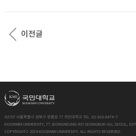
이전글
02707 서울특별시 성북구 정릉로 77 국민대학교 TEL. 02-910-6474~7
KOOKMIN UNIVERSITY, 77 JEONGNEUNG-RO SEONGBUK-GU, SEOUL, 027
COPYRIGHT© 2019 KOOKMIN UNIVERSITY. ALL RIGHTS RESERVED.