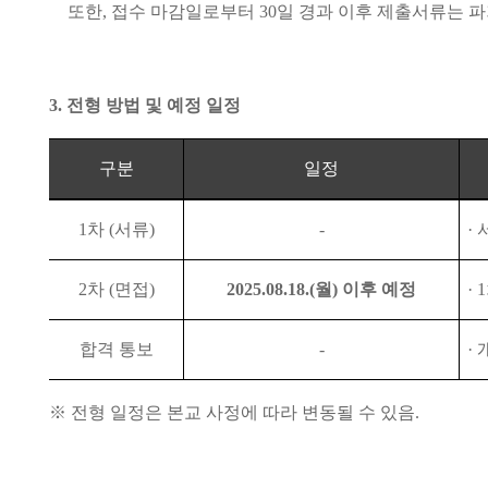
또한
,
접수 마감일로부터
30
일 경과 이후 제출서류는 
3.
전형 방법 및 예정 일정
구분
일정
1
차
(
서류
)
-
·
2
차
(
면접
)
2025.08.18.(
월
)
이후 예정
· 1
합격 통보
-
·
※
전형 일정은 본교 사정에 따라 변동될 수 있음
.