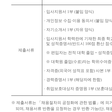
·
입사지원서
1
부
(
붙임 양식
)
·
개인정보 수집
·
이용 동의서
(
붙임 양
·
자기소개서
1
부
(
자유 양식
)
·
입사지원서 학력란에 기재한 최종 학
및 성적증명서
(
반드시
100
점 환산 점
제출서류
※
편입자는 전적 대학 졸업
‧
성적증
※
대학원 졸업
(
수료
)
자는 학위수여
·
자격증
(
외국어 성적표 포함
)
사본
1
부
·
경력증명서
1
부
(
해당자에 한함
)
·
취업보호대상자 증명원
1
부
(
보훈대상
※
제출서류는
「
채용절차의 공정화에 관한 법률
」
에 의
되며
,
채용서류 반환을 요청하는 경우 반환 가능
(
단
,
채