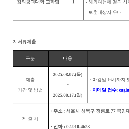
창의공과대학 교학팀
1
-
해외여행에 결격 사
-
보훈대상자 우대
2.
서류제출
구분
내용
2025.08.07.(
목
)
제출
·
마감일
16
시까지 
~
기간 및 방법
·
이메일 접수
:
engi
2025.08.17.(
일
)
·
주소
:
서울시 성북구 정릉로
77
국민
제 출 처
·
전화
: 02-910-4653