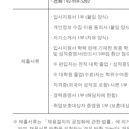
·
전화
: 02-910-5202
·
입사지원서
1
부
(
붙임 양식
)
·
개인정보 수집
·
이용 동의서
(
붙임 양
·
자기소개서
1
부
(
자유 양식
)
·
입사지원서 학력 란에 기재한 최종 학
및 성적증명서
(
반드시
100
점 환산 점
제출서류
※
편입자는 전적 대학 졸업
‧
성적증
※
대학원 졸업
(
수료
)
자는 학위수여
·
자격증
(
외국어 성적표 포함
)
사본
1
부
·
경력증명서
1
부
(
해당자에 한함
)
·
취업보호대상자 증명원
1
부
(
보훈대상
※
제출서류는
「
채용절차의 공정화에 관한 법률
」
에 의
되며
,
채용서류 반환을 요청하는 경우 반환 가능
(
단
,
채