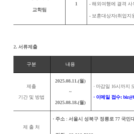
1
-
해외여행에 결격 사
교학팀
-
보훈대상자
(
취업지
2.
서류제출
구분
내용
2025.08.11.(
월
)
제출
·
마감일
16
시까지 
~
기간 및 방법
·
이메일 접수
: biz@
2025.08.18.(
월
)
·
주소
:
서울시 성북구 정릉로
77
국민
제 출 처