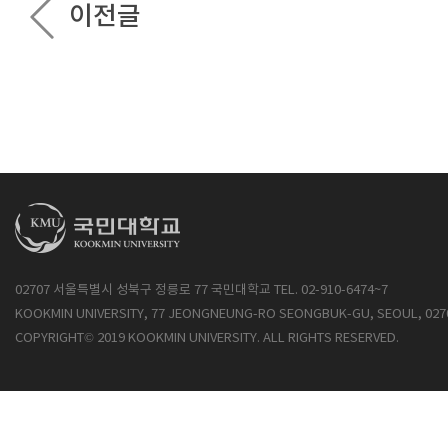
이전글
02707 서울특별시 성북구 정릉로 77 국민대학교 TEL. 02-910-6474~7
KOOKMIN UNIVERSITY, 77 JEONGNEUNG-RO SEONGBUK-GU, SEOUL, 027
COPYRIGHT© 2019 KOOKMIN UNIVERSITY. ALL RIGHTS RESERVED.