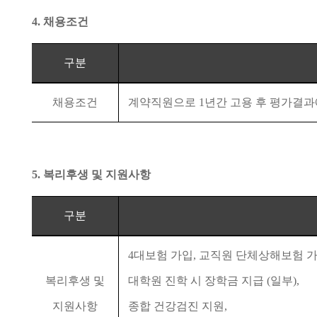
4.
채용조건
구분
채용조건
계약직원으로
1
년간 고용 후 평가결
5.
복리후생 및 지원사항
구분
4
대보험 가입
,
교직원 단체상해보험 
복리후생 및
대학원 진학 시 장학금 지급
(
일부
),
지원사항
종합 건강검진 지원
,