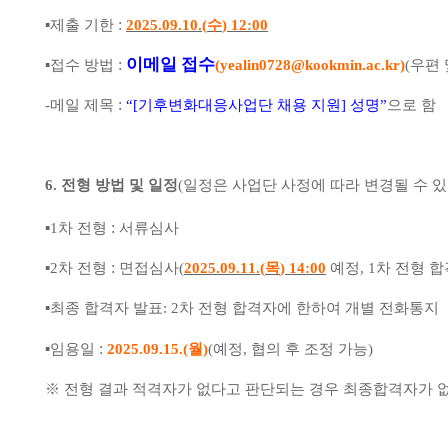
:
▪
제출 기한
2025.09.10.(
수
) 12:00
이메일 접수
:
▪
접수 방법
(yealin0728@kookmin.ac.kr)
(
우편 
:
-
메일 제목
“[
기후변화대응사업단 채용 지원
]
성명
”
으로 함
6.
전형 방법 및 일정
(
일정은 사업단 사정에 따라 변경될 수 
:
▪
1
차 전형
서류심사
:
▪
2
차 전형
면접심사
(
2025.09.11.(
목
) 14:00
예정
, 1
차 전형 
▪
최종 합격자 발표
: 2
차 전형 합격자에 한하여 개별 전화통지
:
▪
임용일
2025.09.15.(
월
)
(
예정
,
협의 후 조정 가능
)
※
전형 결과 적격자가 없다고 판단되는 경우 최종합격자가 없