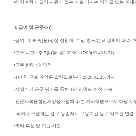
▪
해외여행에 결격 사유가 없는 자로 남자는 병역필 또는 면제
3.
급여 및 근무조건
▪
급여
: 3,060
만원
(
명절 절찬대
,
수당 별도
/
본교 경력에 따라 
:
▪
근무 시간
주
5
일
(
월
~
금
) 09:00~17:00(
주
40
시간
)
:
▪
근무 형태
계약직
-1
년 차 근로 계약은 발령일로부터
2026.02.28.
까지
-
사업기간 근무 평가를 통해
1
년 단위로 연장 가능
-
인문사회융합인재양성사업에 따른 계약직원으로서 해당 사업
되거나 소멸하는 경우 동일자로 고용기간 등 계약조건 변경
​▪
복리 후생 및 지원 사항