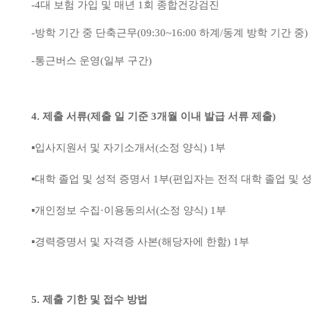
-4
대 보험 가입 및 매년
1
회 종합건강검진
-
방학 기간 중 단축근무
(09:30~16:00
하계
/
동계 방학 기간 중
)
-
통근버스 운영
(
일부 구간
)
4.
제출 서류
(
제출 일 기준
3
개월 이내 발급 서류 제출
)
▪
입사지원서 및 자기소개서
(
소정 양식
) 1
부
▪
대학 졸업 및 성적 증명서
1
부
(
편입자는 전적 대학 졸업 및 
▪
개인정보 수집
·
이용동의서
(
소정 양식
) 1
부
▪
경력증명서 및 자격증 사본
(
해당자에 한함
) 1
부
5.
제출 기한 및 접수 방법