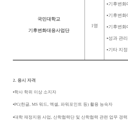
▪
기후변화대
▪
기후변화
국민대학교
1
명
▪
기후변화대
기후변화대응사업단
▪
성과 관리
▪
기타 지정
2.
응시 자격
▪
학사 학위 이상 소지자
▪
PC(
한글
, MS
워드
,
엑셀
,
파워포인트 등
)
활용 능숙자
▪
대학 재정지원 사업
,
산학협력단 및 산학협력 관련 업무 경