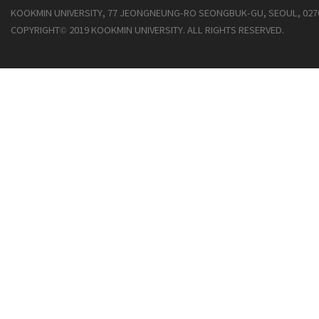
KOOKMIN UNIVERSITY, 77 JEONGNEUNG-RO SEONGBUK-GU, SEOUL, 027
COPYRIGHT© 2019 KOOKMIN UNIVERSITY. ALL RIGHTS RESERVED.