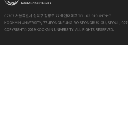
02707 서울특별시 성북구 정릉로 77 국민대학교 TEL. 02-910-6474~7
KOOKMIN UNIVERSITY, 77 JEONGNEUNG-RO SEONGBUK-GU, SEOUL, 027
COPYRIGHT© 2019 KOOKMIN UNIVERSITY. ALL RIGHTS RESERVED.