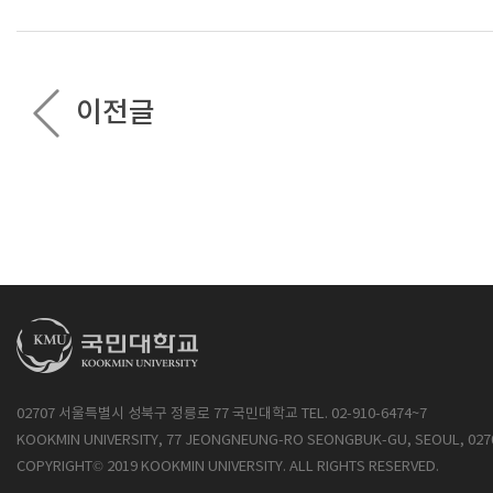
이전글
02707 서울특별시 성북구 정릉로 77 국민대학교 TEL. 02-910-6474~7
KOOKMIN UNIVERSITY, 77 JEONGNEUNG-RO SEONGBUK-GU, SEOUL, 027
COPYRIGHT© 2019 KOOKMIN UNIVERSITY. ALL RIGHTS RESERVED.