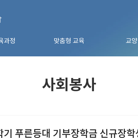
육과정
맞춤형 교육
교양
사회봉사
1학기 푸른등대 기부장학금 신규장