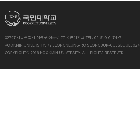
02707 서울특별시 성북구 정릉로 77 국민대학교 TEL. 02-910-6474~7
KOOKMIN UNIVERSITY, 77 JEONGNEUNG-RO SEONGBUK-GU, SEOUL, 027
COPYRIGHT© 2019 KOOKMIN UNIVERSITY. ALL RIGHTS RESERVED.