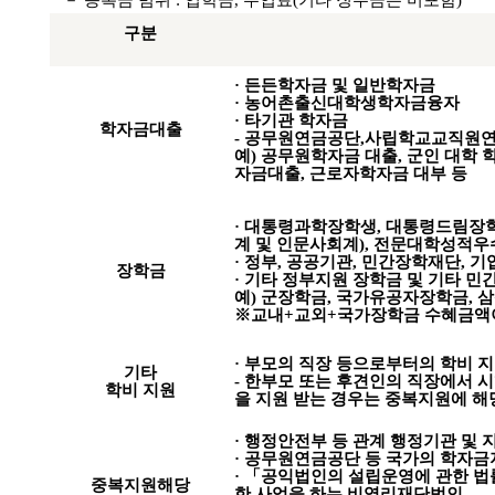
－ 등록금 범위 : 입학금, 수업료(기타 징수금은 미포함)
구분
· 든든학자금 및 일반학자금
· 농어촌출신대학생학자금융자
· 타기관 학자금
학자금대출
-
공무원연금공단,사립학교교직원연
예) 공무원학자금 대출, 군인 대학
자금대출, 근로자학자금 대부 등
· 대통령과학장학생, 대통령드림장
계 및 인문사회계), 전문대학성적우
· 정부, 공공기관, 민간장학재단, 
장학금
· 기타 정부지원 장학금 및 기타 민
예) 군장학금, 국가유공자장학금, 
※교내+교외+국가장학금 수혜금액이
· 부모의 직장 등으로부터의 학비 
기타
-
한부모 또는 후견인의 직장에서 시
학비 지원
을 지원 받는 경우는 중복지원에 해
· 행정안전부 등 관계 행정기관 및
· 공무원연금공단 등 국가의 학자
· 「공익법인의 설립운영에 관한 법
중복지원해당
한 사업을 하는 비영리재단법인