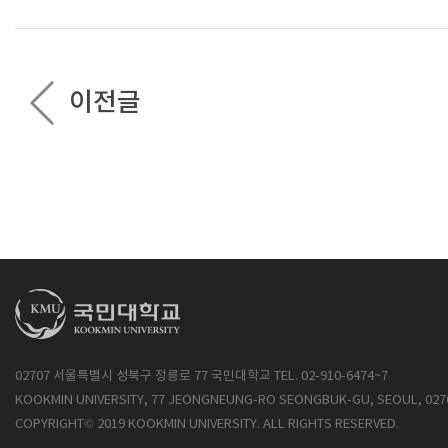
이전글
02707 서울특별시 성북구 정릉로 77 국민대학교 TEL. 02-910-6474~7
KOOKMIN UNIVERSITY, 77 JEONGNEUNG-RO SEONGBUK-GU, SEOUL, 027
COPYRIGHT© 2019 KOOKMIN UNIVERSITY. ALL RIGHTS RESERVED.