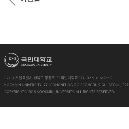
02707 서울특별시 성북구 정릉로 77 국민대학교 TEL. 02-910-6474~7
KOOKMIN UNIVERSITY, 77 JEONGNEUNG-RO SEONGBUK-GU, SEOUL, 027
COPYRIGHT© 2019 KOOKMIN UNIVERSITY. ALL RIGHTS RESERVED.