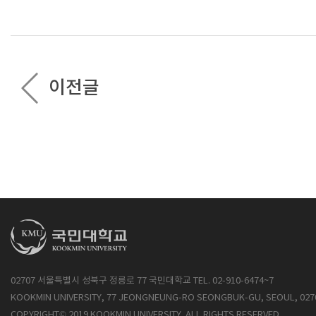
이전글
02707 서울특별시 성북구 정릉로 77 국민대학교 TEL. 02-910-6474~7
KOOKMIN UNIVERSITY, 77 JEONGNEUNG-RO SEONGBUK-GU, SEOUL, 027
COPYRIGHT© 2019 KOOKMIN UNIVERSITY. ALL RIGHTS RESERVED.