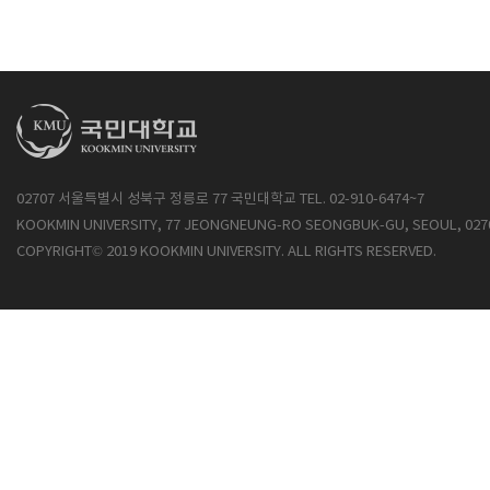
02707 서울특별시 성북구 정릉로 77 국민대학교 TEL. 02-910-6474~7
KOOKMIN UNIVERSITY, 77 JEONGNEUNG-RO SEONGBUK-GU, SEOUL, 027
COPYRIGHT© 2019 KOOKMIN UNIVERSITY. ALL RIGHTS RESERVED.