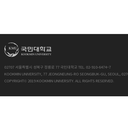
02707 서울특별시 성북구 정릉로 77 국민대학교 TEL. 02-910-6474~7
KOOKMIN UNIVERSITY, 77 JEONGNEUNG-RO SEONGBUK-GU, SEOUL, 027
COPYRIGHT© 2019 KOOKMIN UNIVERSITY. ALL RIGHTS RESERVED.