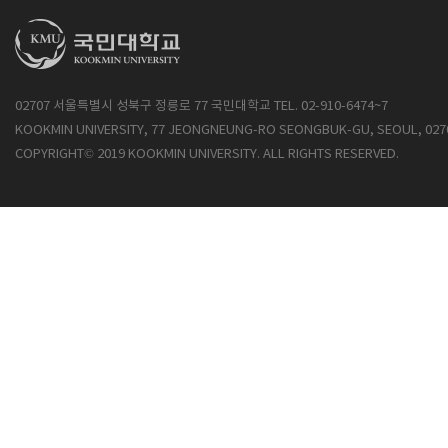
02707 서울특별시 성북구 정릉로 77 국민대학교 TEL. 02-910-6474~7
KOOKMIN UNIVERSITY, 77 JEONGNEUNG-RO SEONGBUK-GU, SEOUL, 027
COPYRIGHT© 2019 KOOKMIN UNIVERSITY. ALL RIGHTS RESERVED.