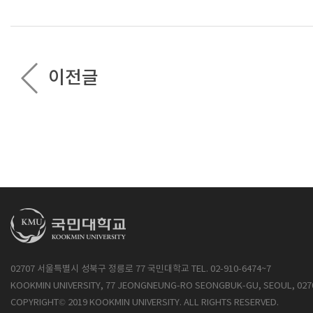
이전글
02707 서울특별시 성북구 정릉로 77 국민대학교 TEL. 02-910-6474~7
KOOKMIN UNIVERSITY, 77 JEONGNEUNG-RO SEONGBUK-GU, SEOUL, 027
COPYRIGHT© 2019 KOOKMIN UNIVERSITY. ALL RIGHTS RESERVED.