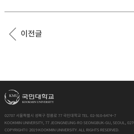
이전글
02707 서울특별시 성북구 정릉로 77 국민대학교 TEL. 02-910-6474~7
KOOKMIN UNIVERSITY, 77 JEONGNEUNG-RO SEONGBUK-GU, SEOUL, 027
COPYRIGHT© 2019 KOOKMIN UNIVERSITY. ALL RIGHTS RESERVED.