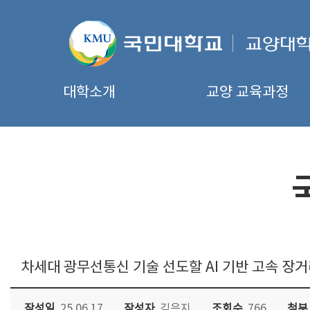
대학소개
교양 교육과정
차세대 광무선통신 기술 선도할 AI 기반 고속 장거
작성일
25.06.17
작성자
김은지
조회수
766
첨부