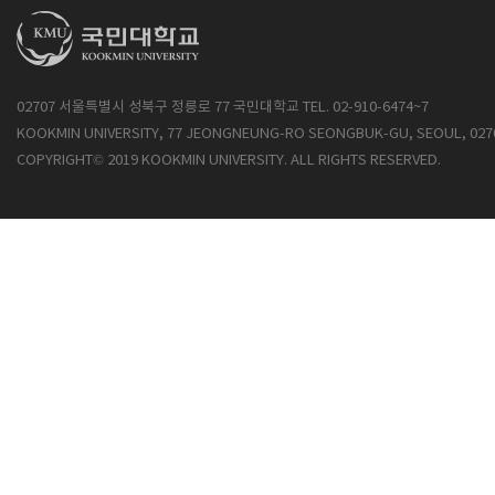
02707 서울특별시 성북구 정릉로 77 국민대학교 TEL. 02-910-6474~7
KOOKMIN UNIVERSITY, 77 JEONGNEUNG-RO SEONGBUK-GU, SEOUL, 027
COPYRIGHT© 2019 KOOKMIN UNIVERSITY. ALL RIGHTS RESERVED.