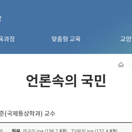
육과정
맞춤형 교육
교양
언론속의 국민
김재준(국제통상학과) 교수
0
첨부
개구리.jpg (196.7
KB
)
,
TV부처.jpg (157.4
KB
)