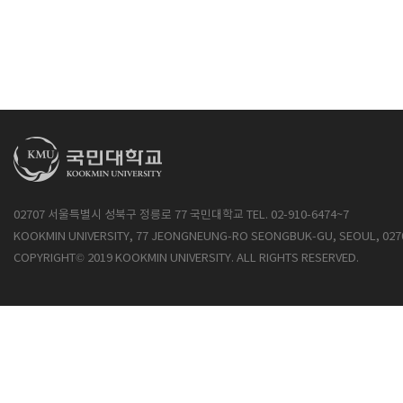
02707 서울특별시 성북구 정릉로 77 국민대학교 TEL. 02-910-6474~7
KOOKMIN UNIVERSITY, 77 JEONGNEUNG-RO SEONGBUK-GU, SEOUL, 027
COPYRIGHT© 2019 KOOKMIN UNIVERSITY. ALL RIGHTS RESERVED.