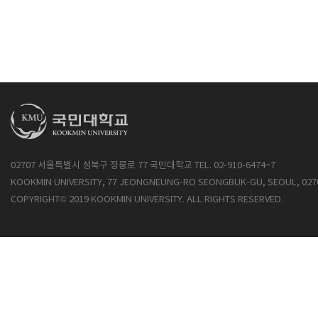
02707 서울특별시 성북구 정릉로 77 국민대학교 TEL. 02-910-6474~7
KOOKMIN UNIVERSITY, 77 JEONGNEUNG-RO SEONGBUK-GU, SEOUL, 027
COPYRIGHT© 2019 KOOKMIN UNIVERSITY. ALL RIGHTS RESERVED.