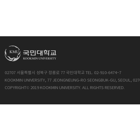
02707 서울특별시 성북구 정릉로 77 국민대학교 TEL. 02-910-6474~7
KOOKMIN UNIVERSITY, 77 JEONGNEUNG-RO SEONGBUK-GU, SEOUL, 027
COPYRIGHT© 2019 KOOKMIN UNIVERSITY. ALL RIGHTS RESERVED.