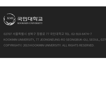
02707 서울특별시 성북구 정릉로 77 국민대학교 TEL. 02-910-6474~7
KOOKMIN UNIVERSITY, 77 JEONGNEUNG-RO SEONGBUK-GU, SEOUL, 027
COPYRIGHT© 2019 KOOKMIN UNIVERSITY. ALL RIGHTS RESERVED.