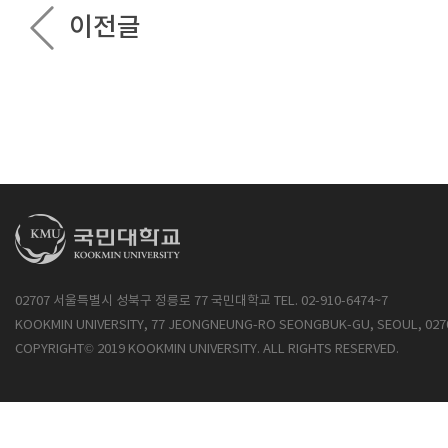
이전글
02707 서울특별시 성북구 정릉로 77 국민대학교 TEL. 02-910-6474~7
KOOKMIN UNIVERSITY, 77 JEONGNEUNG-RO SEONGBUK-GU, SEOUL, 027
COPYRIGHT© 2019 KOOKMIN UNIVERSITY. ALL RIGHTS RESERVED.