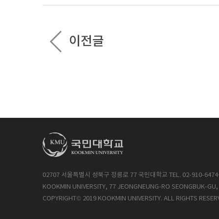
이전글
02707 서울특별시 성북구 정릉로 77 국민대학교 TEL. 02-910-6474
KOOKMIN UNIVERSITY, 77 JEONGNEUNG-RO SEONGBUK-GU, 
COPYRIGHT© 2019 KOOKMIN UNIVERSITY. ALL RIGHTS RESER