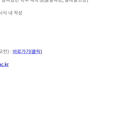
라도 참여했던 학부 재학생(글말특강, 일대일코칭)
 서식 내 작성
전) :
바로가기(클릭)
c.kr