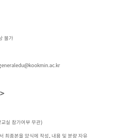
상 불가
eraledu@kookmin.ac.kr
>
글말교실 참가여부 무관)
고서 최종본을 양식에 작성, 내용 및 분량 자유