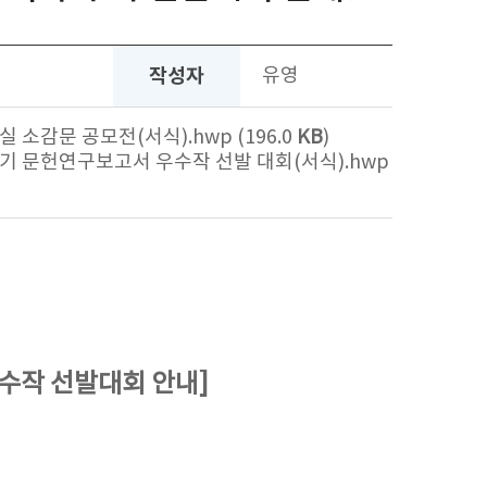
작성자
유영
실 소감문 공모전(서식).hwp (196.0
KB
)
1학기 문헌연구보고서 우수작 선발 대회(서식).hwp
우수작 선발대회 안내]