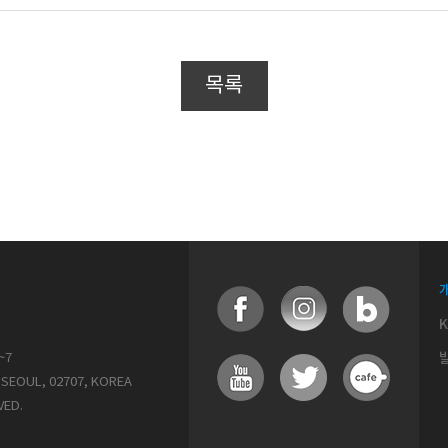
목록
~7
SEOUL, 02707, KOREA
VED.