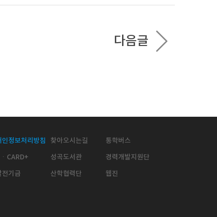
다음글
개인정보처리방침
찾아오시는길
통학버스
KㆍCARD+
성곡도서관
경력개발지원단
발전기금
산학협력단
웹진