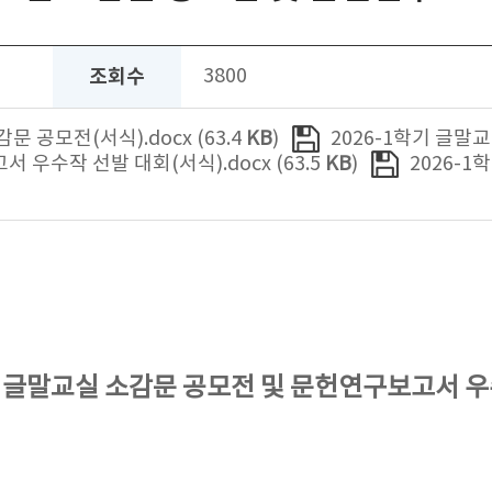
조회수
3800
문 공모전(서식).docx (63.4
KB
)
2026-1학기 글말교
서 우수작 선발 대회(서식).docx (63.5
KB
)
2026-
기 글말교실 소감문 공모전 및 문헌연구보고서 