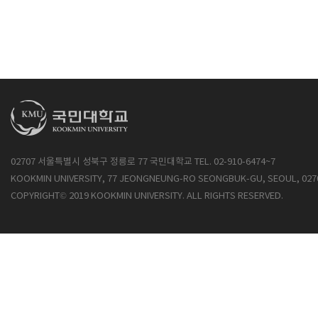
02707 서울특별시 성북구 정릉로 77 국민대학교 TEL. 02-910-6474~7
KOOKMIN UNIVERSITY, 77 JEONGNEUNG-RO SEONGBUK-GU, SEOUL, 027
COPYRIGHT© 2019 KOOKMIN UNIVERSITY. ALL RIGHTS RESERVED.