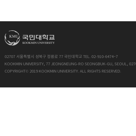
02707 서울특별시 성북구 정릉로 77 국민대학교 TEL. 02-910-6474~7
KOOKMIN UNIVERSITY, 77 JEONGNEUNG-RO SEONGBUK-GU, SEOUL, 027
COPYRIGHT© 2019 KOOKMIN UNIVERSITY. ALL RIGHTS RESERVED.