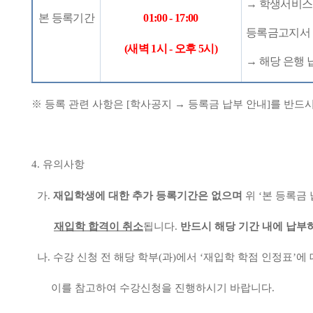
→
학생서비
본 등록기간
01:00 - 17:00
등록금고지서 
(
새벽
1
시
-
오후
5
시
)
→
해당 은행 
※
등록 관련 사항은
[
학사공지
→
등록금 납부 안내
]
를 반드
4.
유의사항
가
.
재입학생에 대한 추가 등록기간은 없으며
위
‘
본 등록금 
재입학 합격이 취소
됩니다
.
반드시 해당 기간 내에 납부
나
.
수강 신청 전 해당 학부
(
과
)
에서
‘
재입학 학점 인정표
’
에
이를 참고하여 수강신청을 진행하시기 바랍니다
.