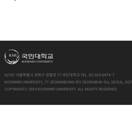
02707 서울특별시 성북구 정릉로 77 국민대학교 TEL. 02-910-6474~7
KOOKMIN UNIVERSITY, 77 JEONGNEUNG-RO SEONGBUK-GU, SEOUL, 027
COPYRIGHT© 2019 KOOKMIN UNIVERSITY. ALL RIGHTS RESERVED.