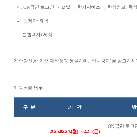
:
가
. ON
국민 로그인
→
포털
→
학사서비스
→
학적정보
학
나.
합격자:
재학
불합격자:
제적
2.
수강신청:
기존 재학생과 동일하며
, [
학사공지
]
를 참고하시
3.
등록금 납부
구 분
기 간
방
ON
국민 로그
2025.02.24.(
월
) - 02.28.(
금
)